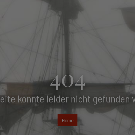
404
eite konnte leider nicht gefunden
Home