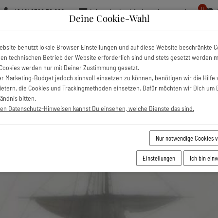
0
+49 (0) 8326 36 000
info@charivari-ferienwohnungen.de
Deine Cookie-Wahl
 Ferienunterkünfte
Urlaubsorte
Kostenlos Bergbahnfahren
ebsite benutzt lokale Browser Einstellungen und auf diese Website beschränkte C
 den technischen Betrieb der Website erforderlich sind und stets gesetzt werden 
Cookies werden nur mit Deiner Zustimmung gesetzt.
r Marketing-Budget jedoch sinnvoll einsetzen zu können, benötigen wir die Hilfe 
bietern, die Cookies und Trackingmethoden einsetzen. Dafür möchten wir Dich um 
ändnis bitten.
ren Datenschutz-Hinweisen kannst Du einsehen, welche Dienste das sind.
Nur notwendige Cookies 
Einstellungen
Ich bin ein