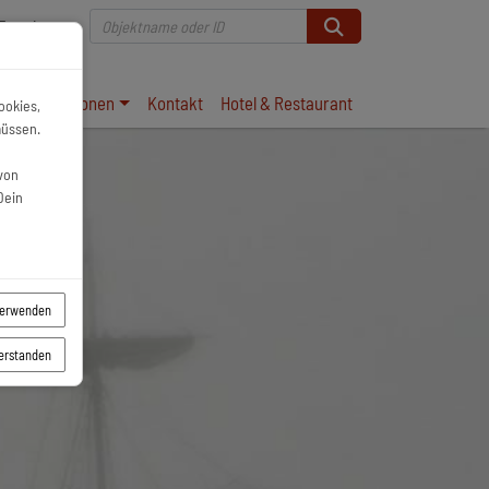
Favoriten
Informationen
Kontakt
Hotel & Restaurant
ookies,
müssen.
von
Dein
verwenden
verstanden