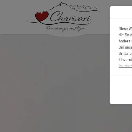
Alle
Diese W
die für
Andere 
Um unse
Drittan
Einverst
In unse