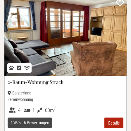
2-Raum-Wohnung Strack
Bolsterlang
Ferienwohnung
2
4
1
60m
4.76/5 -
5
Bewertungen
Details