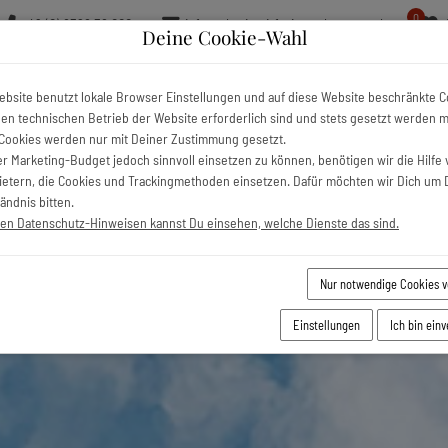
0
+49 (0) 8326 36 000
info@charivari-ferienwohnungen.de
Deine Cookie-Wahl
 Ferienunterkünfte
Urlaubsorte
Kostenlos Bergbahnfahren
ebsite benutzt lokale Browser Einstellungen und auf diese Website beschränkte C
 den technischen Betrieb der Website erforderlich sind und stets gesetzt werden 
Cookies werden nur mit Deiner Zustimmung gesetzt.
r Marketing-Budget jedoch sinnvoll einsetzen zu können, benötigen wir die Hilfe 
bietern, die Cookies und Trackingmethoden einsetzen. Dafür möchten wir Dich um 
ändnis bitten.
ren Datenschutz-Hinweisen kannst Du einsehen, welche Dienste das sind.
Nur notwendige Cookies 
Einstellungen
Ich bin ein